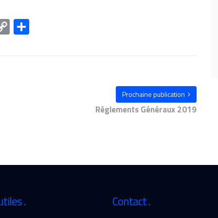
l
essage
Copy
Share
Link
Prochaine publication
Règlements Généraux 2019
utiles
Contact