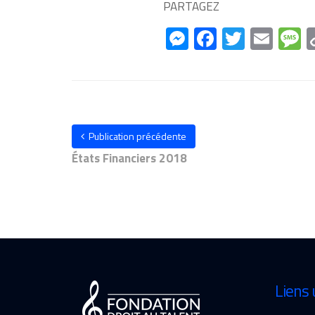
PARTAGEZ
Messenger
Facebook
Twitter
Emai
M
Publication précédente
États Financiers 2018
Liens 