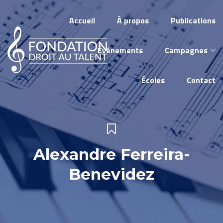
Accueil
À propos
Publications
Événements
Campagnes
Écoles
Contact
Alexandre Ferreira-
Benevidez