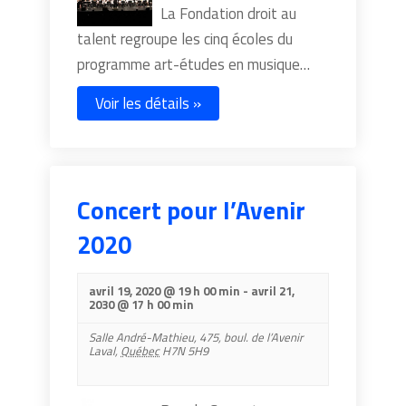
La Fondation droit au
talent regroupe les cinq écoles du
programme art-études en musique…
Voir les détails »
Concert pour l’Avenir
2020
avril 19, 2020 @ 19 h 00 min
-
avril 21,
2030 @ 17 h 00 min
Salle André-Mathieu,
475, boul. de l’Avenir
Laval
,
Québec
H7N 5H9