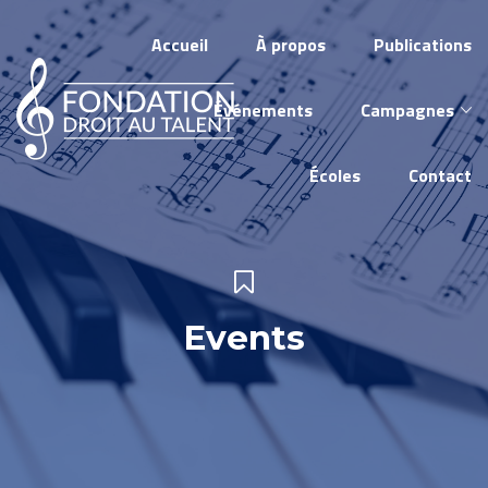
Accueil
À propos
Publications
Événements
Campagnes
Écoles
Contact
Events