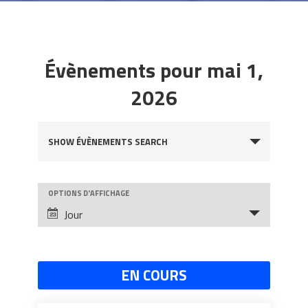
Évènements pour mai 1,
2026
Évènements
SHOW ÉVÈNEMENTS SEARCH
Search
and
OPTIONS D'AFFICHAGE
Évènement
Views
Jour
Views
Navigation
Navigation
EN COURS