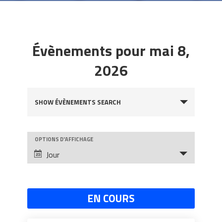
Évènements pour mai 8,
2026
Évènements
SHOW ÉVÈNEMENTS SEARCH
Search
and
OPTIONS D'AFFICHAGE
Évènement
Views
Jour
Views
Navigation
Navigation
EN COURS