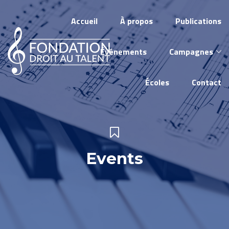
Accueil
À propos
Publications
Événements
Campagnes
Écoles
Contact
Events