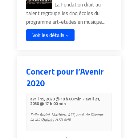
La Fondation droit au
talent regroupe les cinq écoles du
programme art-études en musique…
Voir les détails »
Concert pour l’Avenir
2020
avril 19, 2020 @ 19 h 00 min
-
avril 21,
2030 @ 17 h 00 min
Salle André-Mathieu,
475, boul. de l’Avenir
Laval
,
Québec
H7N 5H9