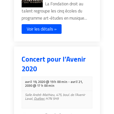
La Fondation droit au
talent regroupe les cinq écoles du
programme art-études en musique…
Voir les détails »
Concert pour l’Avenir
2020
avril 19, 2020 @ 19 h 00 min
-
avril 21,
2030 @ 17 h 00 min
Salle André-Mathieu,
475, boul. de l’Avenir
Laval
,
Québec
H7N 5H9