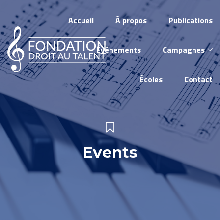
Accueil
À propos
Publications
Événements
Campagnes
Écoles
Contact
Events