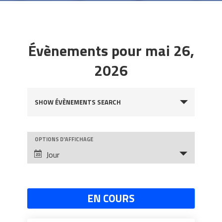
Évènements pour mai 26,
2026
Évènements
SHOW ÉVÈNEMENTS SEARCH
Search
and
OPTIONS D'AFFICHAGE
Évènement
Views
Jour
Views
Navigation
Navigation
EN COURS