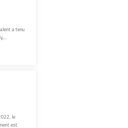
talent a tenu
ry,…
2022, le
ement est