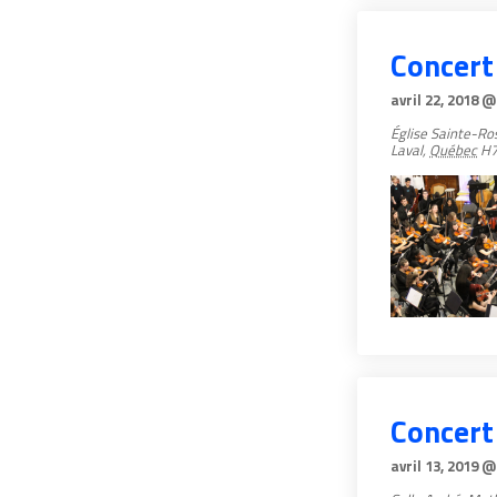
Concert
avril 22, 2018 @
Église Sainte-R
Laval
,
Québec
H7
Concert
avril 13, 2019 @