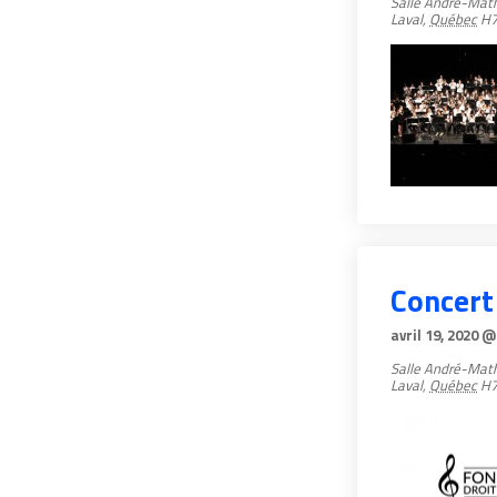
Salle André-Mat
Laval
,
Québec
H7
Concert
avril 19, 2020 @
Salle André-Mat
Laval
,
Québec
H7