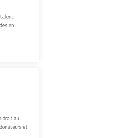
 talent
udes en
 droit au
s donateurs et