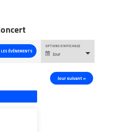
Concert
OPTIONS D'AFFICHAGE
Évènement
Jour
Views
Navigation
Jour suivant
»