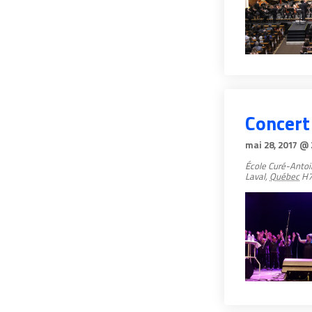
Concert
mai 28, 2017 @ 
École Curé-Antoi
Laval
,
Québec
H7