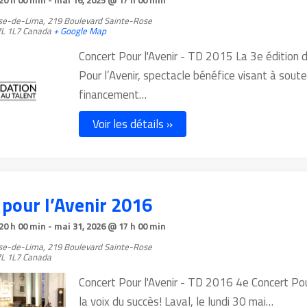
20 h 00 min
-
mai 16, 2025 @ 17 h 00 min
ose-de-Lima,
219 Boulevard Sainte-Rose
L 1L7
Canada
+ Google Map
Concert Pour l'Avenir - TD 2015 La 3e édition 
Pour l’Avenir, spectacle bénéfice visant à souten
financement…
Voir les détails »
 pour l’Avenir 2016
20 h 00 min
-
mai 31, 2026 @ 17 h 00 min
ose-de-Lima,
219 Boulevard Sainte-Rose
L 1L7
Canada
Concert Pour l'Avenir - TD 2016 4e Concert Pou
la voix du succès! Laval, le lundi 30 mai…