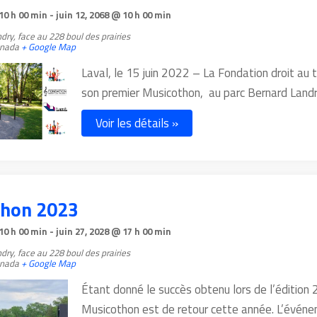
 10 h 00 min
-
juin 12, 2068 @ 10 h 00 min
ndry,
face au 228 boul des prairies
nada
+ Google Map
Laval, le 15 juin 2022 – La Fondation droit au 
son premier Musicothon, au parc Bernard Land
Voir les détails »
thon 2023
 10 h 00 min
-
juin 27, 2028 @ 17 h 00 min
ndry,
face au 228 boul des prairies
nada
+ Google Map
Étant donné le succès obtenu lors de l’édition 
Musicothon est de retour cette année. L’évén