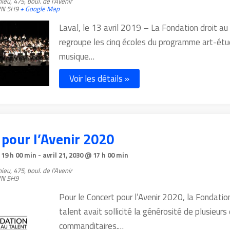
hieu,
475, boul. de l’Avenir
N 5H9
+ Google Map
Laval, le 13 avril 2019 – La Fondation droit au
regroupe les cinq écoles du programme art-ét
musique…
Voir les détails »
 pour l’Avenir 2020
 19 h 00 min
-
avril 21, 2030 @ 17 h 00 min
hieu,
475, boul. de l’Avenir
N 5H9
Pour le Concert pour l’Avenir 2020, la Fondation
talent avait sollicité la générosité de plusieur
commanditaires.…