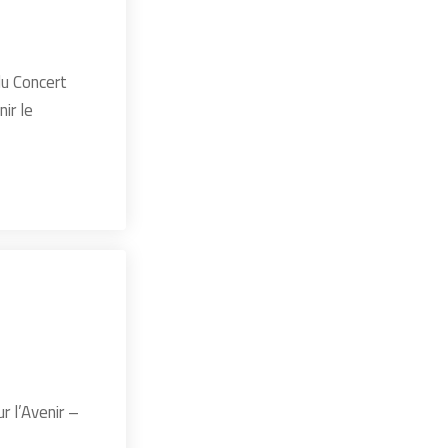
du Concert
ir le
r l’Avenir –