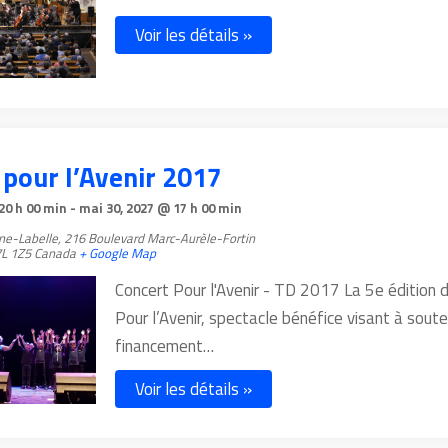
Voir les détails »
 pour l’Avenir 2017
20 h 00 min
-
mai 30, 2027 @ 17 h 00 min
ne-Labelle,
216 Boulevard Marc-Aurèle-Fortin
L 1Z5
Canada
+ Google Map
Concert Pour l'Avenir - TD 2017 ​La 5e édition 
Pour l’Avenir, spectacle bénéfice visant à souten
financement…
Voir les détails »