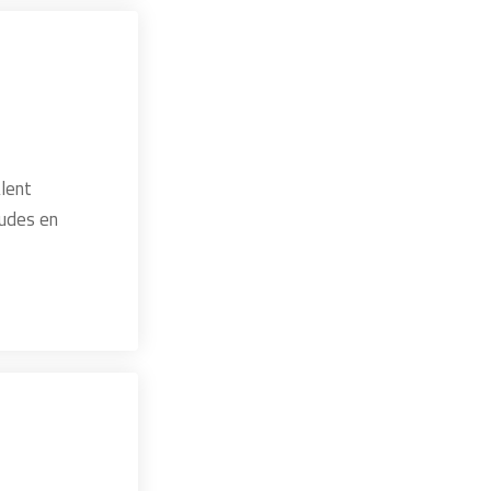
alent
tudes en