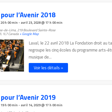
 pour l’Avenir 2018
 20 h 00 min
-
avril 23, 2028 @ 17 h 00 min
ose-de-Lima,
219 Boulevard Sainte-Rose
L 1L7
Canada
+ Google Map
Laval, le 22 avril 2018 La Fondation droit au t
regroupe les cinq écoles du programme arts-é
musique de…
Voir les détails »
 pour l’Avenir 2019
 19 h 00 min
-
avril 14, 2029 @ 17 h 00 min