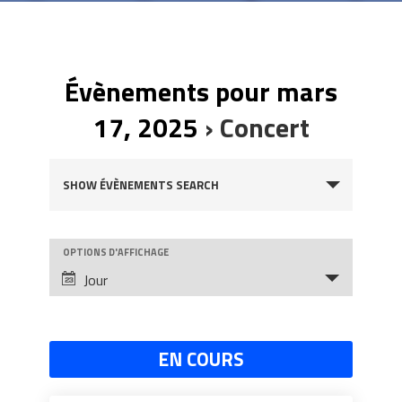
Évènements pour mars
17, 2025
› Concert
Évènements
SHOW ÉVÈNEMENTS SEARCH
Search
and
OPTIONS D'AFFICHAGE
Évènement
Views
Jour
Views
Navigation
Navigation
EN COURS