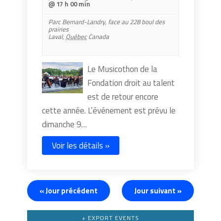
@ 17 h 00 min
Parc Bernard-Landry,
face au 228 boul des
prairies
Laval
,
Québec
Canada
Le Musicothon de la
Fondation droit au talent
est de retour encore
cette année. L’événement est prévu le
dimanche 9…
Voir les détails »
«
Jour précédent
Jour suivant
»
+ EXPORT EVENTS