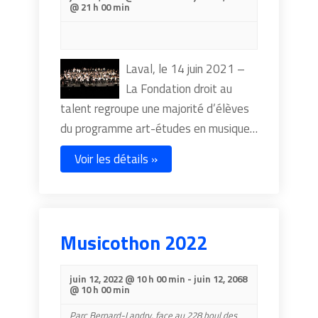
@ 21 h 00 min
Laval, le 14 juin 2021 –
La Fondation droit au
talent regroupe une majorité d’élèves
du programme art-études en musique…
Voir les détails »
Musicothon 2022
juin 12, 2022 @ 10 h 00 min
-
juin 12, 2068
@ 10 h 00 min
Parc Bernard-Landry,
face au 228 boul des