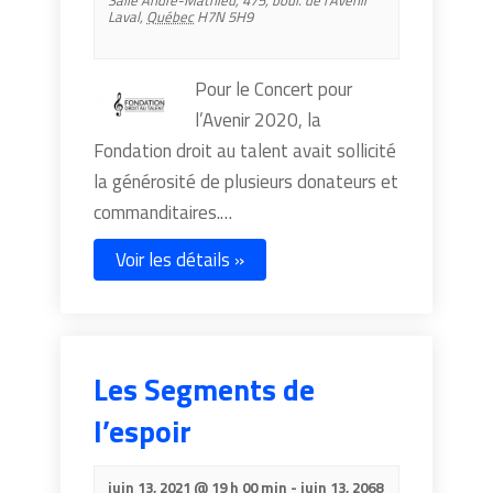
Salle André-Mathieu,
475, boul. de l’Avenir
Laval
,
Québec
H7N 5H9
Pour le Concert pour
l’Avenir 2020, la
Fondation droit au talent avait sollicité
la générosité de plusieurs donateurs et
commanditaires.…
Voir les détails »
Les Segments de
l’espoir
juin 13, 2021 @ 19 h 00 min
-
juin 13, 2068