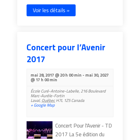
Voir les détails »
Concert pour l’Avenir
2017
mai 28, 2017 @ 20 h 00 min
-
mai 30, 2027
@ 17 h 00 min
École Curé-Antoine-Labelle,
216 Boulevard
Marc-Aurèle-Fortin
Laval
,
Québec
H7L 1Z5
Canada
+ Google Map
Concert Pour l'Avenir - TD
2017 ​La 5e édition du