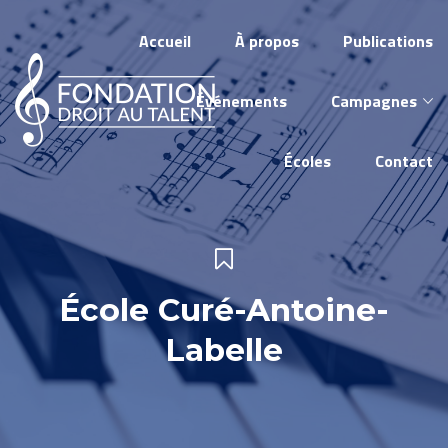
Accueil
À propos
Publications
Événements
Campagnes
Écoles
Contact
École Curé-Antoine-
Labelle