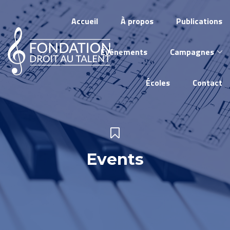
Accueil
À propos
Publications
Événements
Campagnes
Écoles
Contact
Events