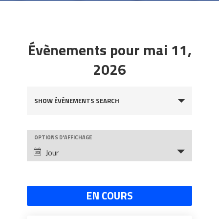
Évènements pour mai 11,
2026
Évènements
SHOW ÉVÈNEMENTS SEARCH
Search
and
OPTIONS D'AFFICHAGE
Évènement
Views
Jour
Views
Navigation
Navigation
EN COURS