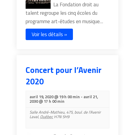
La Fondation droit au
talent regroupe les cinq écoles du
programme art-études en musique…
Voir les détails »
Concert pour l’Avenir
2020
avril 19, 2020 @ 19 h 00 min
-
avril 21,
2030 @ 17 h 00 min
Salle André-Mathieu,
475, boul. de l’Avenir
Laval
,
Québec
H7N 5H9