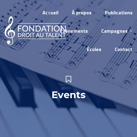
Accueil
À propos
Publications
Événements
Campagnes
Écoles
Contact
Events