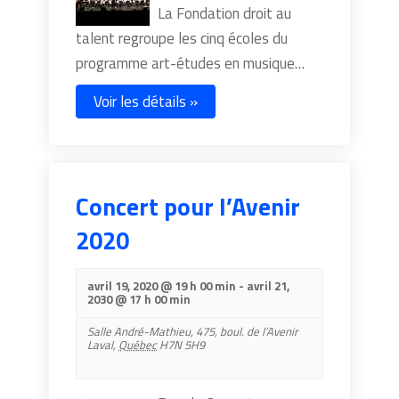
La Fondation droit au
talent regroupe les cinq écoles du
programme art-études en musique…
Voir les détails »
Concert pour l’Avenir
2020
avril 19, 2020 @ 19 h 00 min
-
avril 21,
2030 @ 17 h 00 min
Salle André-Mathieu,
475, boul. de l’Avenir
Laval
,
Québec
H7N 5H9