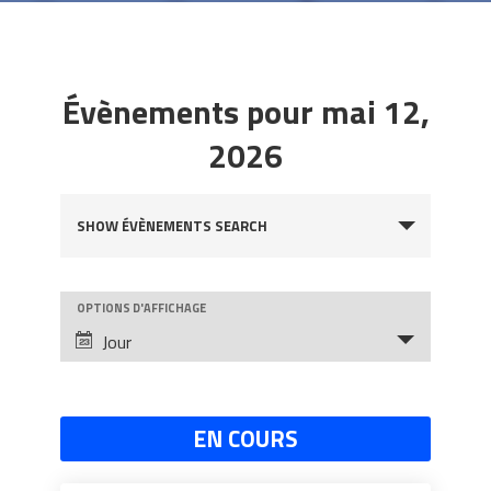
Évènements pour mai 12,
2026
Évènements
SHOW ÉVÈNEMENTS SEARCH
Search
and
OPTIONS D'AFFICHAGE
Évènement
Views
Jour
Views
Navigation
Navigation
EN COURS